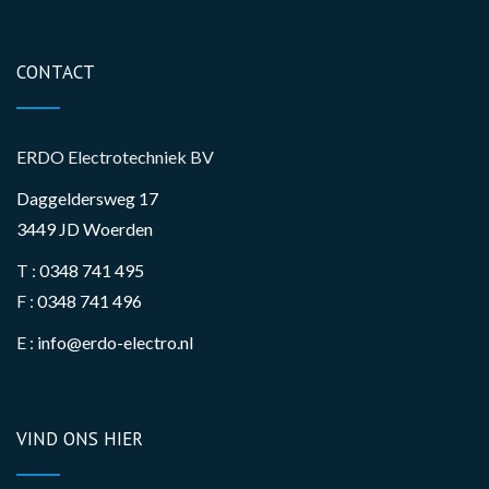
CONTACT
ERDO Electrotechniek BV
Daggeldersweg 17
3449 JD Woerden
T :
0348 741 495
F :
0348 741 496
E :
info@erdo-electro.nl
VIND ONS HIER